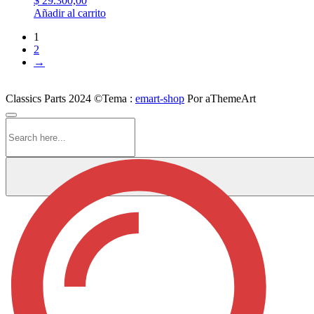
$
29.300,00
Añadir al carrito
1
2
→
Classics Parts 2024 ©
Tema :
emart-shop
Por aThemeArt