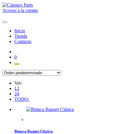
Saltar
al
Acceso a la cuenta
contenido
Inicio
Tienda
Contacto
0
Ver:
12
24
TODO:
Butaca Baquet Clásica