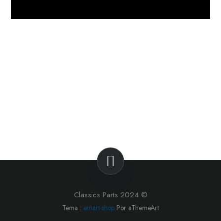
Classics Parts 2024 ©
Tema :
emart-shop
Por aThemeArt