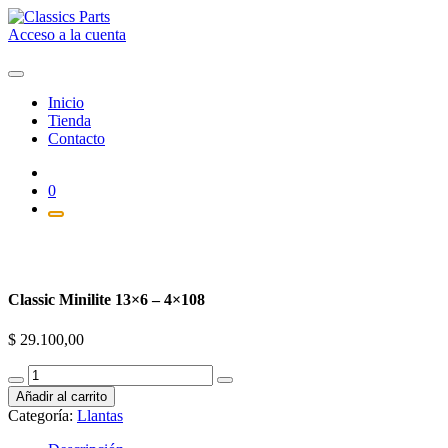
Saltar
al
Acceso a la cuenta
contenido
Inicio
Tienda
Contacto
0
Classic Minilite 13×6 – 4×108
$
29.100,00
Classic
Minilite
Añadir al carrito
13x6
Categoría:
Llantas
-
4x108